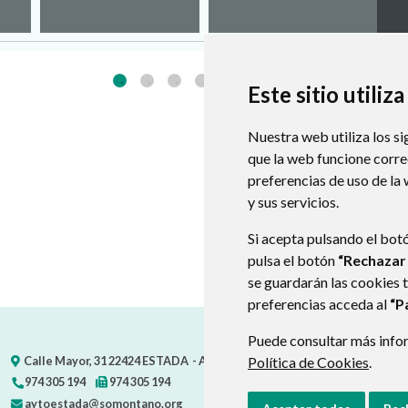
Este sitio utiliz
Nuestra web utiliza los si
que la web funcione corr
preferencias de uso de la
y sus servicios.
Si acepta pulsando el bot
pulsa el botón
“Rechazar
se guardarán las cookies 
preferencias acceda al
“P
Puede consultar más infor
Calle Mayor, 31
22424
ESTADA
- ARAGÓN
Política de Cookies
(ESPAÑA)
.
974 305 194
974 305 194
aytoestada@somontano.org