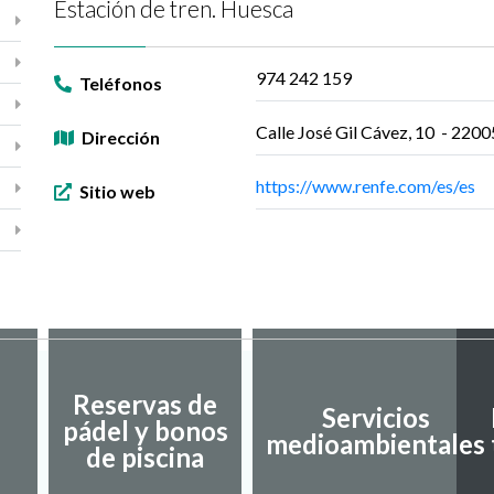
Estación de tren. Huesca
974 242 159
Teléfonos
Calle José Gil Cávez, 10 - 220
Dirección
https://www.renfe.com/es/es
Sitio web
Reservas de
Servicios
pádel y bonos
medioambientales
de piscina