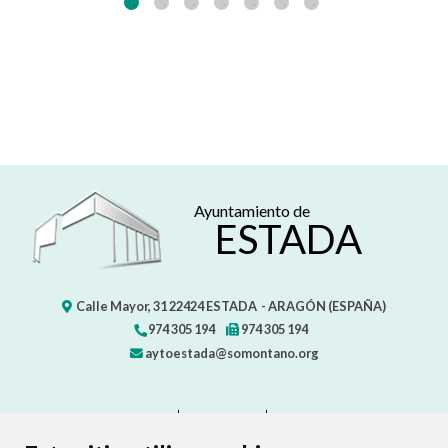
Ayuntamiento de
ESTADA
Calle Mayor, 31
22424
ESTADA
- ARAGÓN
(ESPAÑA)
974 305 194
974 305 194
aytoestada@somontano.org
CONTACTO
MAPA WEB
AVISO LEGAL
PROTECCIÓN DE DATOS
ACCESIBILIDAD