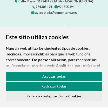
Calle Mayor, 31
22424
ESTADA
- ARAGÓN
(ESPAÑA)
974 305 194
974 305 194
aytoestada@somontano.org
CONTACTO
MAPA WEB
AVISO LEGAL
PROTECCIÓN DE DATOS
ACCESIBILIDAD
Este sitio utiliza cookies
POLÍTICA DE COOKIES
Nuestra web utiliza los siguientes tipos de cookies:
ENLAC
Técnicas
, imprescindibles para que la web funcione
correctamente;
De personalización,
para recordar sus
preferencias de uso de la web;
Analíticas
, para mejorar el
funcionamiento de la web y sus servicios.
Aceptar todas
Si acepta pulsando el botón
“Aceptar todas”
Rechazar todas
consideramos que acepta su uso. Si pulsa el botón
“Rechazar todas”
o continúa navegando sin realizar
Panel de configuración de Cookies
ninguna acción, se guardarán las cookies técnicas
imprescindibles. Para personalizar sus preferencias