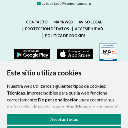
aytoestada@somontano.org
CONTACTO
MAPA WEB
AVISO LEGAL
PROTECCIÓN DE DATOS
ACCESIBILIDAD
POLÍTICA DE COOKIES
ENLAC
Este sitio utiliza cookies
Nuestra web utiliza los siguientes tipos de cookies:
Técnicas
, imprescindibles para que la web funcione
correctamente;
De personalización,
para recordar sus
preferencias de uso de la web;
Analíticas
, para mejorar el
funcionamiento de la web y sus servicios.
Aceptar todas
Si acepta pulsando el botón
“Aceptar todas”