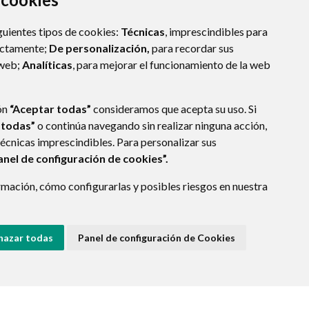
guientes tipos de cookies:
Técnicas
, imprescindibles para
ectamente;
De personalización,
para recordar sus
 web;
Analíticas
, para mejorar el funcionamiento de la web
ón
“Aceptar todas”
consideramos que acepta su uso. Si
 todas”
o continúa navegando sin realizar ninguna acción,
técnicas imprescindibles. Para personalizar sus
anel de configuración de cookies”.
E DATOS
ACCESIBILIDAD
POLÍTICA DE COOKIES
mación, cómo configurarlas y posibles riesgos en nuestra
ENLACE EXTERNO A
hazar todas
Panel de configuración de Cookies