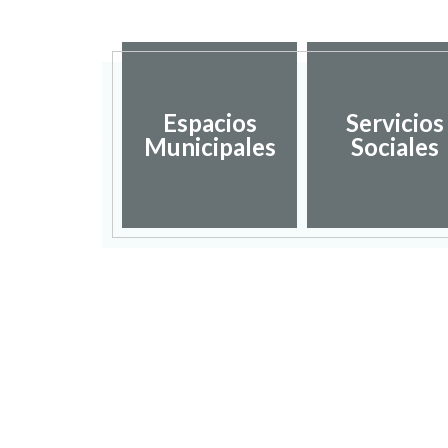
sarrollo
Espacios
Servicios
ocal y
Municipales
Sociales
mpleo