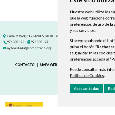
Nuestra web utiliza los si
que la web funcione corr
preferencias de uso de la
y sus servicios.
Calle Mayor, 31
22424
ESTADA
- ARAGÓN
(ESPAÑA)
Si acepta pulsando el bot
974 305 194
974 305 194
pulsa el botón
“Rechazar
aytoestada@somontano.org
se guardarán las cookies 
preferencias acceda al
“P
CONTACTO
MAPA WEB
AVISO LEGAL
PROTECCIÓN D
Puede consultar más infor
Política de Cookies
.
Aceptar todas
Rec