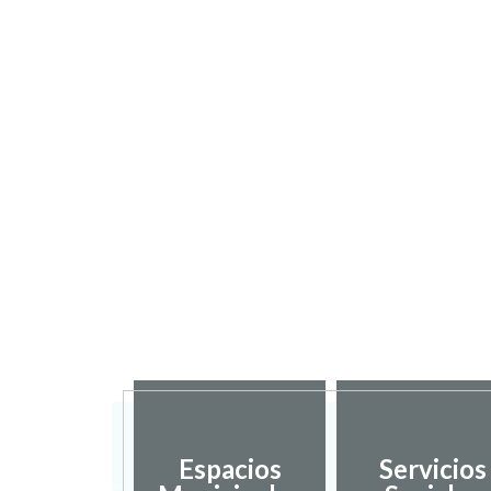
sarrollo
Espacios
Servicios
ocal y