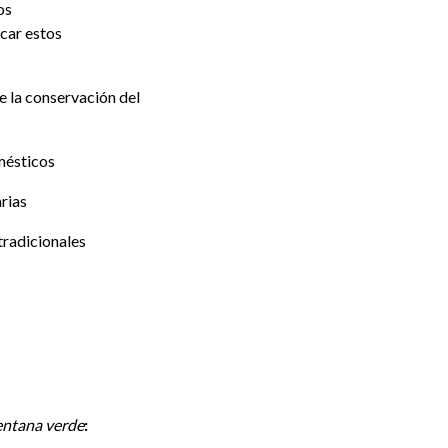
os
car estos
e la conservación del
mésticos
rias
 tradicionales
entana verde
: