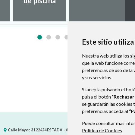
de piscina
Este sitio utiliz
Nuestra web utiliza los si
que la web funcione corr
preferencias de uso de la
y sus servicios.
Si acepta pulsando el bot
pulsa el botón
“Rechazar
se guardarán las cookies 
preferencias acceda al
“P
Puede consultar más infor
Calle Mayor, 31
22424
ESTADA
- ARAGÓN
(ESPAÑA)
Política de Cookies
.