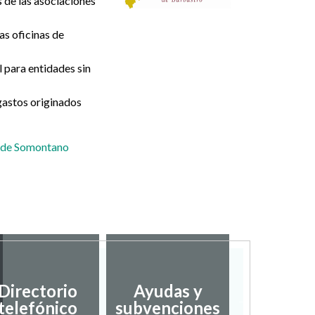
 de las asociaciones
s oficinas de
 para entidades sin
astos originados
a de Somontano
Desarro
Directorio
Ayudas y
local
telefónico
subvenciones