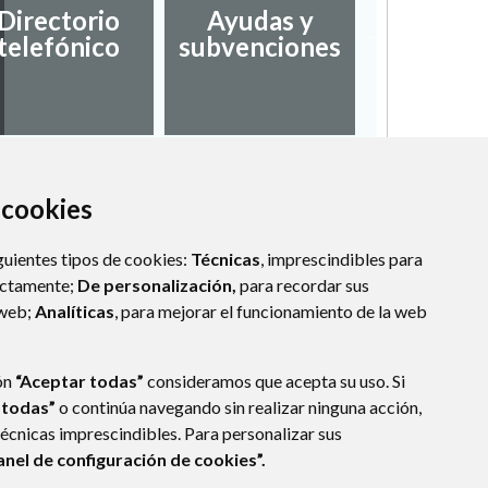
Desarro
Directorio
Ayudas y
local
telefónico
subvenciones
empl
a cookies
guientes tipos de cookies:
Técnicas
, imprescindibles para
ectamente;
De personalización,
para recordar sus
 web;
Analíticas
, para mejorar el funcionamiento de la web
ón
“Aceptar todas”
consideramos que acepta su uso. Si
 todas”
o continúa navegando sin realizar ninguna acción,
técnicas imprescindibles. Para personalizar sus
anel de configuración de cookies”.