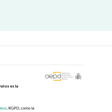
atos es la
atos
, RGPD, como la