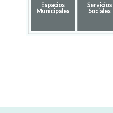
sarrollo
Espacios
Servicios
ocal y
Municipales
Sociales
mpleo