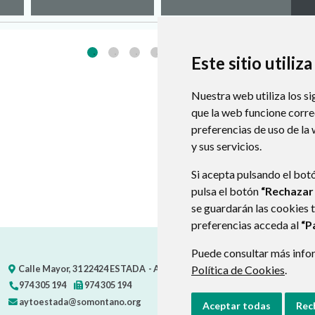
Este sitio utiliz
Nuestra web utiliza los si
que la web funcione corr
preferencias de uso de la
y sus servicios.
Si acepta pulsando el bot
pulsa el botón
“Rechazar
se guardarán las cookies 
preferencias acceda al
“P
Puede consultar más infor
Calle Mayor, 31
22424
ESTADA
- ARAGÓN
Política de Cookies
(ESPAÑA)
.
974 305 194
974 305 194
aytoestada@somontano.org
Aceptar todas
Rec