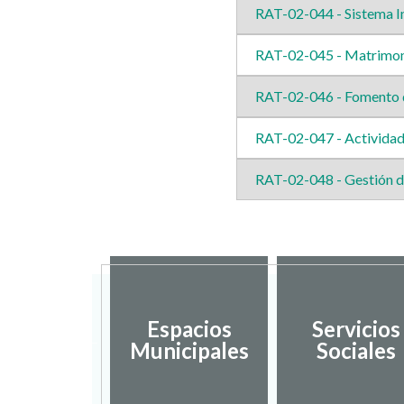
RAT-02-044 - Sistema I
RAT-02-045 - Matrimoni
RAT-02-046 - Fomento de
RAT-02-047 - Actividad
RAT-02-048 - Gestión de
sarrollo
Espacios
Servicios
ocal y
Municipales
Sociales
mpleo