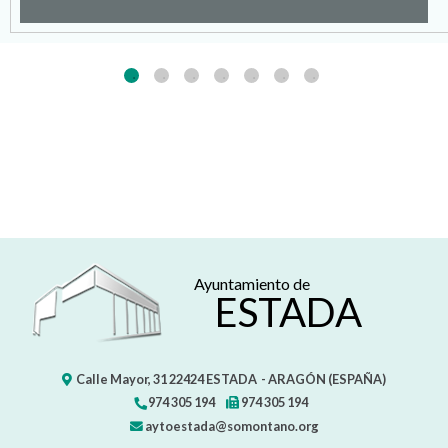
Ayuntamiento de
ESTADA
Calle Mayor, 31
22424
ESTADA
- ARAGÓN
(ESPAÑA)
974 305 194
974 305 194
aytoestada@somontano.org