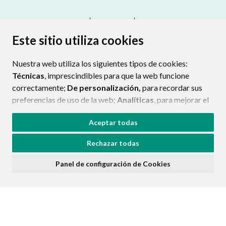
CONTACTO
MAPA WEB
AVISO LEGAL
PROTECCIÓN DE DATOS
ACCESIBILIDAD
Este sitio utiliza cookies
POLÍTICA DE COOKIES
Nuestra web utiliza los siguientes tipos de cookies:
ENLAC
Técnicas
, imprescindibles para que la web funcione
correctamente;
De personalización,
para recordar sus
preferencias de uso de la web;
Analíticas
, para mejorar el
funcionamiento de la web y sus servicios.
Aceptar todas
Si acepta pulsando el botón
“Aceptar todas”
Rechazar todas
consideramos que acepta su uso. Si pulsa el botón
“Rechazar todas”
o continúa navegando sin realizar
Panel de configuración de Cookies
ninguna acción, se guardarán las cookies técnicas
imprescindibles. Para personalizar sus preferencias
acceda al
“Panel de configuración de cookies”.
Puede consultar más información, cómo configurarlas y
posibles riesgos en nuestra
Política de Cookies
.