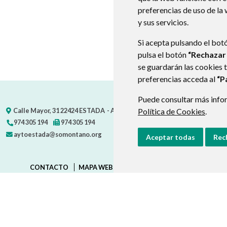
preferencias de uso de la
y sus servicios.
Si acepta pulsando el bot
pulsa el botón
“Rechazar
se guardarán las cookies 
preferencias acceda al
“P
Puede consultar más infor
Calle Mayor, 31
22424
ESTADA
- ARAGÓN
Política de Cookies
(ESPAÑA)
.
974 305 194
974 305 194
aytoestada@somontano.org
Aceptar todas
Rec
CONTACTO
MAPA WEB
AVISO LEGAL
PROTECCIÓN D