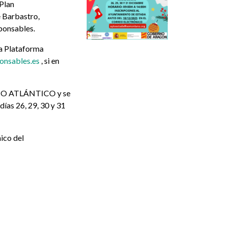
 Plan
 Barbastro,
ponsables.
la Plataforma
ponsables.es
, si en
ÉANO ATLÁNTICO y se
días 26, 29, 30 y 31
ico del