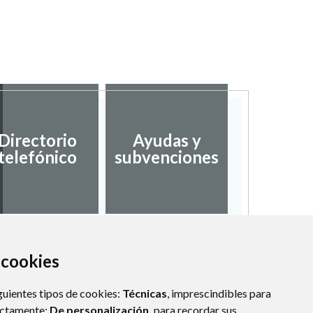
Desarro
Directorio
Ayudas y
local
telefónico
subvenciones
empl
a cookies
guientes tipos de cookies:
Técnicas
, imprescindibles para
ectamente;
De personalización,
para recordar sus