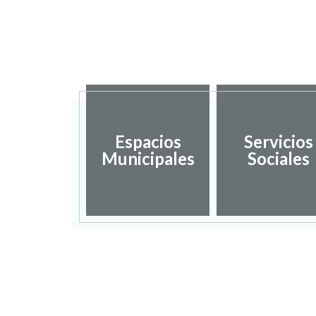
sarrollo
Espacios
Servicios
ocal y
Municipales
Sociales
mpleo