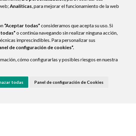
 web;
Analíticas
, para mejorar el funcionamiento de la web
ón
“Aceptar todas”
consideramos que acepta su uso. Si
 todas”
o continúa navegando sin realizar ninguna acción,
técnicas imprescindibles. Para personalizar sus
anel de configuración de cookies”.
mación, cómo configurarlas y posibles riesgos en nuestra
hazar todas
Panel de configuración de Cookies
E DATOS
ACCESIBILIDAD
POLÍTICA DE COOKIES
ENLACE EXTERNO A