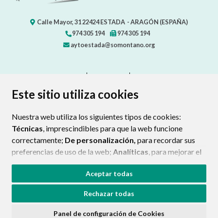
Calle Mayor, 31
22424
ESTADA
- ARAGÓN
(ESPAÑA)
974 305 194
974 305 194
aytoestada@somontano.org
CONTACTO
MAPA WEB
AVISO LEGAL
PROTECCIÓN DE DATOS
ACCESIBILIDAD
Este sitio utiliza cookies
POLÍTICA DE COOKIES
Nuestra web utiliza los siguientes tipos de cookies:
ENLAC
Técnicas
, imprescindibles para que la web funcione
correctamente;
De personalización,
para recordar sus
preferencias de uso de la web;
Analíticas
, para mejorar el
funcionamiento de la web y sus servicios.
Aceptar todas
Si acepta pulsando el botón
“Aceptar todas”
Rechazar todas
consideramos que acepta su uso. Si pulsa el botón
“Rechazar todas”
o continúa navegando sin realizar
Panel de configuración de Cookies
ninguna acción, se guardarán las cookies técnicas