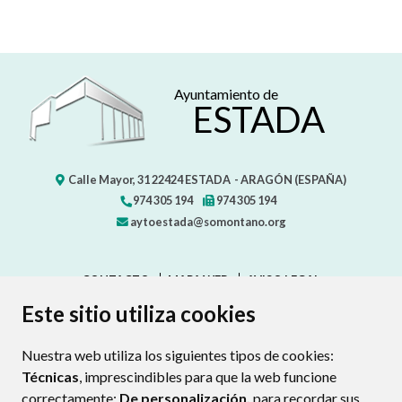
Ayuntamiento de
ESTADA
Calle Mayor, 31
22424
ESTADA
- ARAGÓN
(ESPAÑA)
974 305 194
974 305 194
aytoestada@somontano.org
CONTACTO
MAPA WEB
AVISO LEGAL
PROTECCIÓN DE DATOS
ACCESIBILIDAD
Este sitio utiliza cookies
POLÍTICA DE COOKIES
Nuestra web utiliza los siguientes tipos de cookies:
ENLAC
Técnicas
, imprescindibles para que la web funcione
correctamente;
De personalización,
para recordar sus