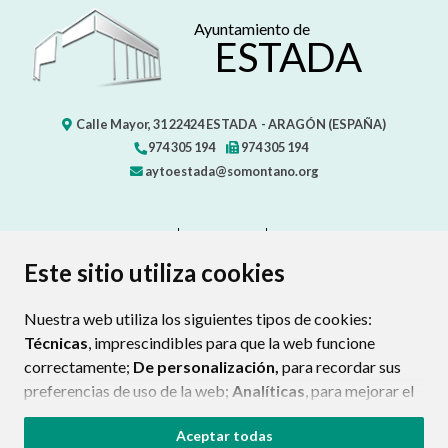
Ayuntamiento de
ESTADA
Calle Mayor, 31
22424
ESTADA
- ARAGÓN
(ESPAÑA)
974 305 194
974 305 194
aytoestada@somontano.org
CONTACTO
MAPA WEB
AVISO LEGAL
PROTECCIÓN DE DATOS
ACCESIBILIDAD
Este sitio utiliza cookies
POLÍTICA DE COOKIES
Nuestra web utiliza los siguientes tipos de cookies:
ENLAC
Técnicas
, imprescindibles para que la web funcione
correctamente;
De personalización,
para recordar sus
preferencias de uso de la web;
Analíticas
, para mejorar el
funcionamiento de la web y sus servicios.
Aceptar todas