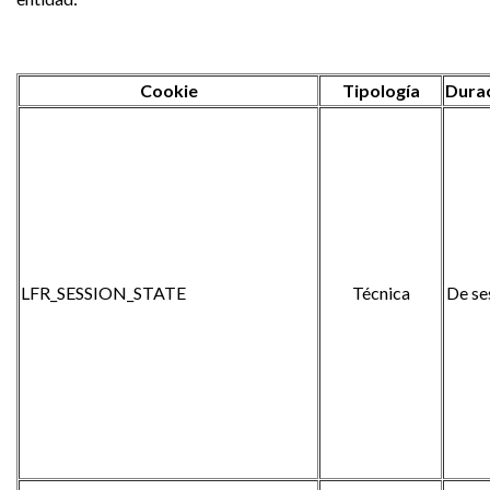
Cookie
Tipología
Dura
LFR_SESSION_STATE
Técnica
De se