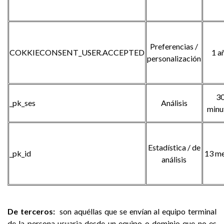
Preferencias /
COKKIECONSENT_USER.ACCEPTED
1 a
personalización
3
_pk_ses
Análisis
minu
Estadística / de
_pk_id
13 m
análisis
De terceros:
son aquéllas que se envían al equipo terminal
de la persona usuaria desde un equipo o dominio que no es