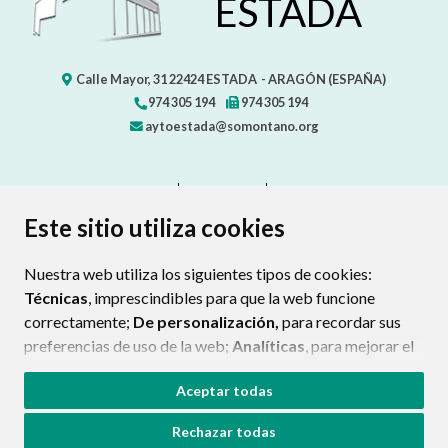
ESTADA
Calle Mayor, 31
22424
ESTADA
- ARAGÓN
(ESPAÑA)
974 305 194
974 305 194
aytoestada@somontano.org
CONTACTO
MAPA WEB
AVISO LEGAL
PROTECCIÓN DE DATOS
ACCESIBILIDAD
Este sitio utiliza cookies
POLÍTICA DE COOKIES
Nuestra web utiliza los siguientes tipos de cookies:
ENLAC
Técnicas
, imprescindibles para que la web funcione
correctamente;
De personalización,
para recordar sus
preferencias de uso de la web;
Analíticas
, para mejorar el
funcionamiento de la web y sus servicios.
Aceptar todas
Si acepta pulsando el botón
“Aceptar todas”
Rechazar todas
consideramos que acepta su uso. Si pulsa el botón