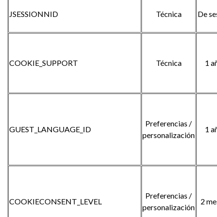
JSESSIONNID
Técnica
De se
COOKIE_SUPPORT
Técnica
1 a
Preferencias /
GUEST_LANGUAGE_ID
1 a
personalización
Preferencias /
COOKIECONSENT_LEVEL
2 me
personalización