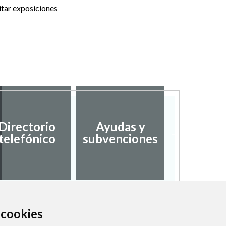
itar exposiciones
Desarro
Directorio
Ayudas y
local
telefónico
subvenciones
empl
a cookies