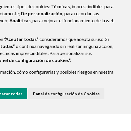
guientes tipos de cookies:
Técnicas
, imprescindibles para
ectamente;
De personalización,
para recordar sus
 web;
Analíticas
, para mejorar el funcionamiento de la web
ón
“Aceptar todas”
consideramos que acepta su uso. Si
 todas”
o continúa navegando sin realizar ninguna acción,
técnicas imprescindibles. Para personalizar sus
anel de configuración de cookies”.
mación, cómo configurarlas y posibles riesgos en nuestra
hazar todas
Panel de configuración de Cookies
E DATOS
ACCESIBILIDAD
POLÍTICA DE COOKIES
ENLACE EXTERNO A