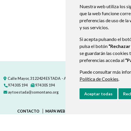
Nuestra web utiliza los si
que la web funcione corr
preferencias de uso de la
y sus servicios.
Si acepta pulsando el bot
pulsa el botón
“Rechazar
se guardarán las cookies 
preferencias acceda al
“P
Puede consultar más infor
Calle Mayor, 31
22424
ESTADA
- ARAGÓN
Política de Cookies
(ESPAÑA)
.
974 305 194
974 305 194
aytoestada@somontano.org
Aceptar todas
Rec
CONTACTO
MAPA WEB
AVISO LEGAL
PROTECCIÓN D