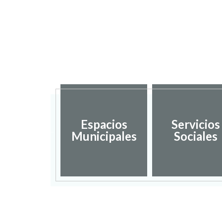
sarrollo
Espacios
Servicios
ocal y
Municipales
Sociales
mpleo