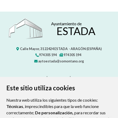
Ayuntamiento de
ESTADA
Calle Mayor, 31
22424
ESTADA
- ARAGÓN
(ESPAÑA)
974 305 194
974 305 194
aytoestada@somontano.org
CONTACTO
MAPA WEB
AVISO LEGAL
PROTECCIÓN DE DATOS
ACCESIBILIDAD
Este sitio utiliza cookies
POLÍTICA DE COOKIES
Nuestra web utiliza los siguientes tipos de cookies:
ENLAC
Técnicas
, imprescindibles para que la web funcione
correctamente;
De personalización,
para recordar sus