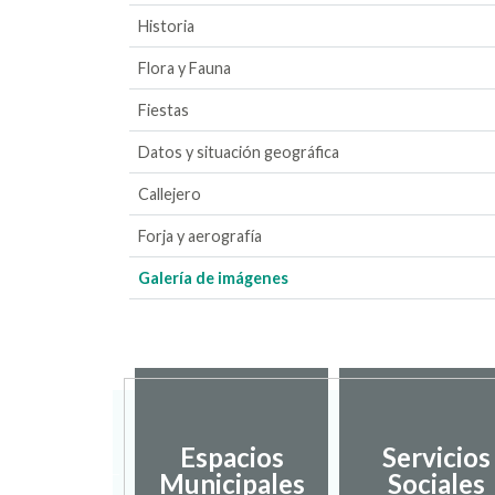
Historia
Flora y Fauna
Fiestas
Datos y situación geográfica
Callejero
Forja y aerografía
Galería de imágenes
sarrollo
Espacios
Servicios
ocal y
Municipales
Sociales